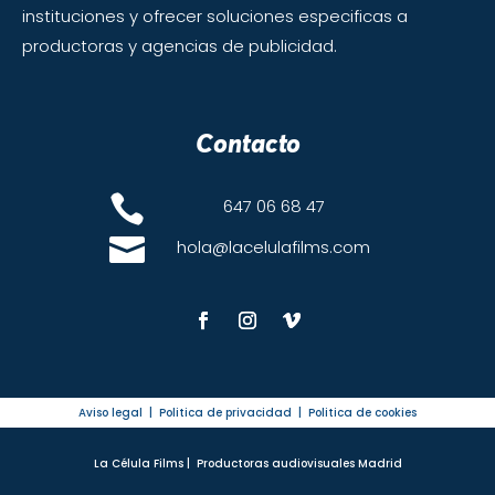
instituciones
y ofrecer soluciones especificas a
productoras y agencias de publicidad.
Contacto

647 06 68 47

hola@lacelulafilms.com
Aviso legal
|
Politica de privacidad
|
Politica de cookies
La Célula Films | Productoras audiovisuales Madrid